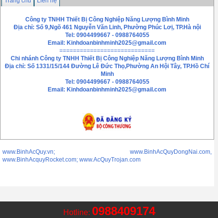
Trang chủ
Liên hệ
Công ty TNHH Thiết Bị Công Nghiệp Năng Lượng Bình Minh
Địa chỉ: Số 9,Ngõ 461 Nguyễn Văn Linh, Phường Phúc Lơị, TP.Hà nội
Tel: 0904499667 - 0988764055
Email:
Kinhdoanbinhminh2025@gmail.com
============================
Chi nhánh
Công ty TNHH Thiết Bị Công Nghiệp Năng Lượng Bình Minh
Địa chỉ: Số 1331/15/144 Đường Lê Đức Thọ,Phường An Hội Tây, TP.Hồ Chí
Minh
Tel: 0904499667 - 0988764055
Email: Kinhdoanbinhminh2025@gmail.com
www.BinhAcQuy.vn; www.BinhAcQuyDongNai.com,
www.BinhAcquyRocket.com; www.AcQuyTrojan.com
0988409174