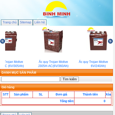
Trang chủ
Sitemap
Liên hệ
uy Trojan Motive
Ắc quy Trojan Motive
Ắc quy Trojan Motive T-12
E-AC (6V/305Ah)
J305H-AC(6V/360Ah)
6V/240Ah)
DANH MỤC SẢN PHẨM
Giỏ hàng
STT
Sản phẩm
SL
Đơn giá
Thành tiền
Xóa
Tổng tiền
:
0